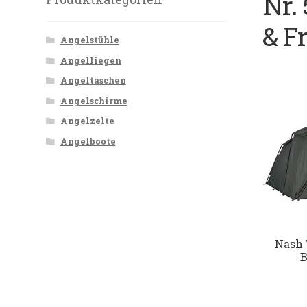
Nr. 
& Fr
Angelstühle
Angelliegen
Angeltaschen
Angelschirme
Angelzelte
Angelboote
Nash 
B