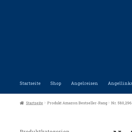
Zur
Zum
Navigation
Inhalt
springen
springen
Startseite
Shop
Angelreisen
Angellink
Start
Angellinks
Angelreisen
Angelvideos
Datensc
Startseite
Produkt Amazon Bestseller-Rang
Nr. 580,296 
Produktkategorien