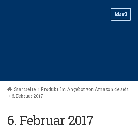
Zur
Zum
Menü
Navigation
Inhalt
springen
springen
Start
Startseite
Produkt Im Angebot von Amazon.de seit
6. Februar 2017
Angellinks
Angelreisen
6. Februar 2017
Angelvideos