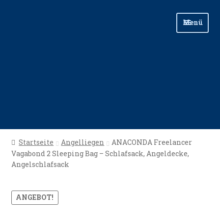
Zur
Zum
Menü
Navigation
Inhalt
springen
springen
Start
Startseite
Angelliegen
ANACONDA Freelancer
Vagabond 2 Sleeping Bag – Schlafsack, Angeldecke,
Angellinks
Angelschlafsack
Angelreisen
ANGEBOT!
Angelvideos