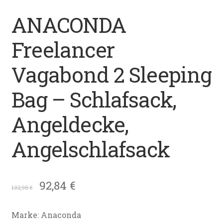
Datenschutz
ANACONDA
Impressum
Freelancer
Kontakt
Vagabond 2 Sleeping
Bag – Schlafsack,
Shop
Angeldecke,
Angelschlafsack
92,84
€
132,95
€
Marke: Anaconda