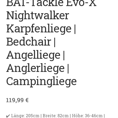
BAT-Tackle Evo-X
Datenschutz
Nightwalker
Impressum
Karpfenliege |
Kontakt
Bedchair |
Shop
Angelliege |
Anglerliege |
Campingliege
119,99
€
✔️ Länge: 205cm | Breite: 82cm | Höhe: 36-46cm |