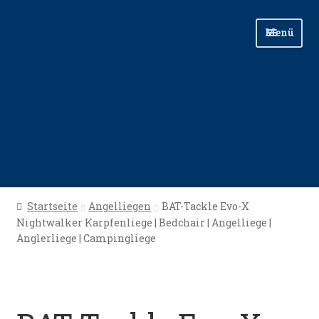
Zur
Zum
Menü
Navigation
Inhalt
springen
springen
Start
Startseite
Angelliegen
BAT-Tackle Evo-X
Nightwalker Karpfenliege | Bedchair | Angelliege |
Angellinks
Anglerliege | Campingliege
Angelreisen
Angelvideos