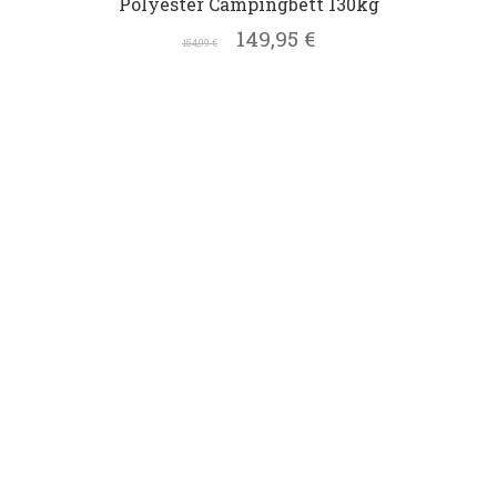
Polyester Campingbett 130kg
149,95
€
154,99
€