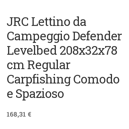
Datenschutz
JRC Lettino da
Impressum
Campeggio Defender
Kontakt
Levelbed 208x32x78
Shop
cm Regular
Carpfishing Comodo
e Spazioso
168,31
€