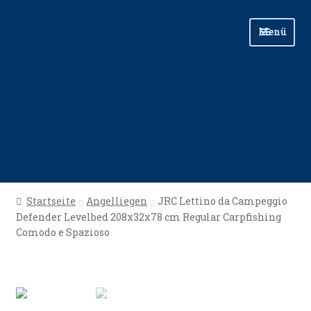
Zur
Zum
Menü
Navigation
Inhalt
springen
springen
Start
Startseite
Angelliegen
JRC Lettino da Campeggio
Defender Levelbed 208x32x78 cm Regular Carpfishing
Angellinks
Comodo e Spazioso
Angelreisen
Angelvideos