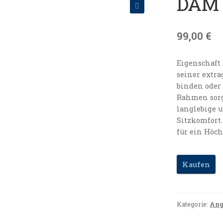
DAM 
🔍
99,00
€
Eigenschaft
seiner extr
binden oder
Rahmen sorg
langlebige u
Sitzkomfort.
für ein Höch
Kaufen
Kategorie:
Ang