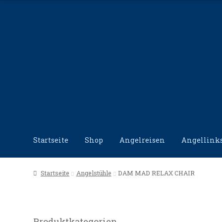
Zur
Zum
Navigation
Inhalt
springen
springen
Startseite
Shop
Angelreisen
Angellink
Start
Angellinks
Angelreisen
Angelvideos
Datensc
Startseite
Angelstühle
DAM MAD RELAX CHAIR
Produktkategorien