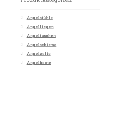
Angelstühle
Angelliegen
Angeltaschen
Angelschirme
Angelzelte
Angelboote