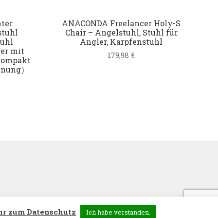
ter
ANACONDA Freelancer Holy-S
stuhl
Chair – Angelstuhl, Stuhl für
tuhl
Angler, Karpfenstuhl
er mit
179,98
€
Kompakt
arnung）
r zum Datenschutz
Ich habe verstanden.