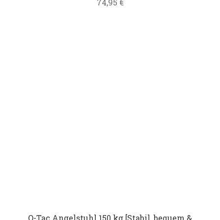
74,95
€
Q-Tac Angelstuhl 150 kg [Stabil, bequem &